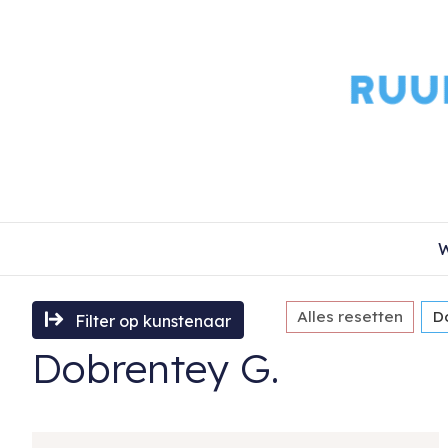
W
Alles resetten
D
Filter op kunstenaar
Dobrentey G.