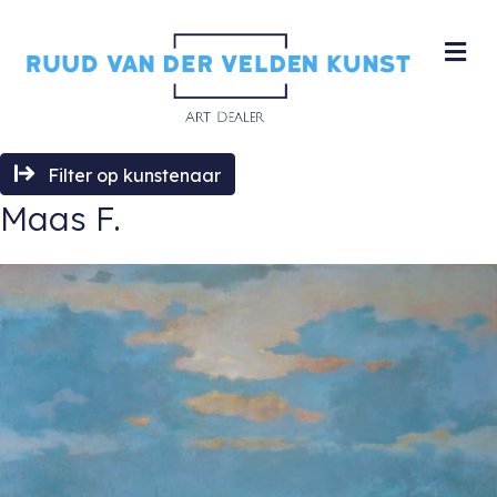
M
Filter op kunstenaar
Maas F.