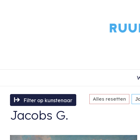
W
Alles resetten
J
Filter op kunstenaar
Jacobs G.