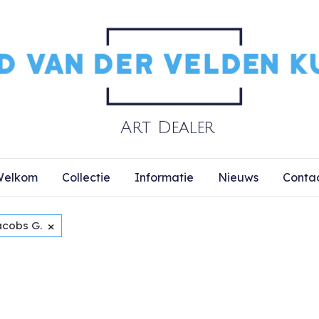
elkom
Collectie
Informatie
Nieuws
Conta
×
acobs G.