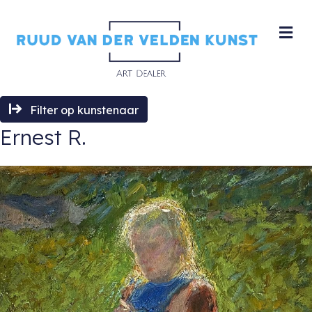
M
Filter op kunstenaar
Ernest R.