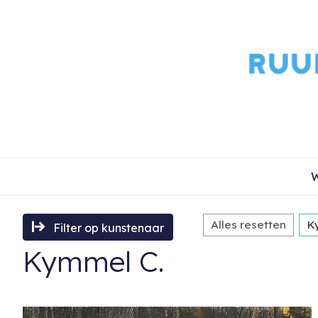
W
Alles resetten
K
Filter op kunstenaar
Kymmel C.