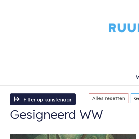
W
Alles resetten
G
Filter op kunstenaar
Gesigneerd WW