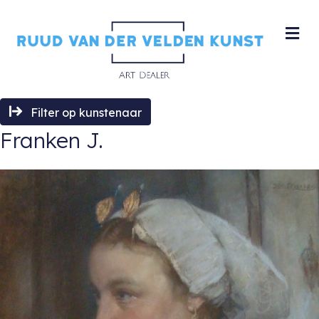
M
Filter op kunstenaar
Franken J.