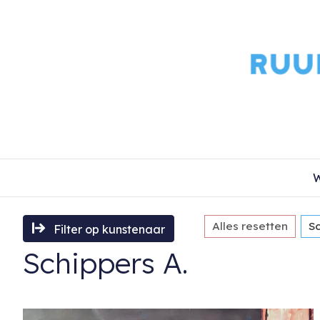
W
Alles resetten
Sc
Filter op kunstenaar
Schippers A.