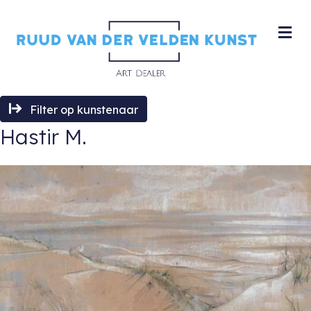
M
Filter op kunstenaar
Hastir M.