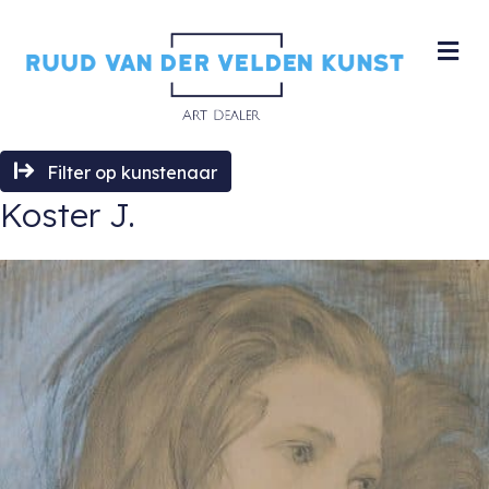
M
Filter op kunstenaar
Koster J.