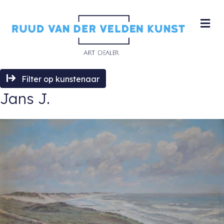
M
Filter op kunstenaar
Jans J.