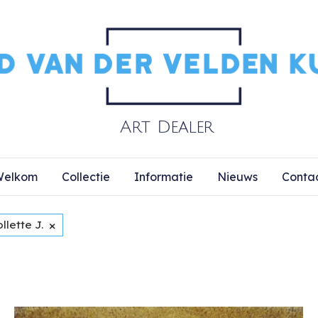
elkom
Collectie
Informatie
Nieuws
Conta
×
llette J.