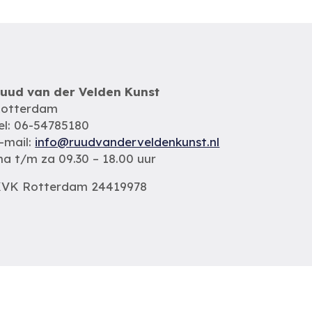
uud van der Velden Kunst
otterdam
el: 06-54785180
-mail:
info@ruudvanderveldenkunst.nl
a t/m za 09.30 – 18.00 uur
VK Rotterdam 24419978
Privacybeleid
Alle schilderijen
Alle schilders