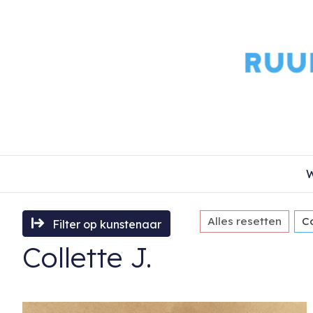
W
Alles resetten
Co
Filter op kunstenaar
Collette J.