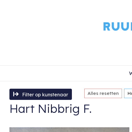
W
Alles resetten
Ha
Filter op kunstenaar
Hart Nibbrig F.