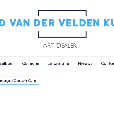
elkom
Collectie
Informatie
Nieuws
Conta
×
adage/Gerlwh G.