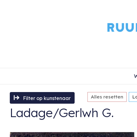
W
Alles resetten
L
Filter op kunstenaar
Ladage/Gerlwh G.