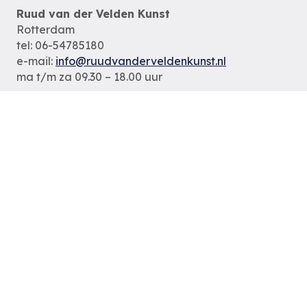
Ruud van der Velden Kunst
Rotterdam
tel: 06-54785180
e-mail:
info@ruudvanderveldenkunst.nl
ma t/m za 09.30 – 18.00 uur
KVK Rotterdam 24419978
Privacybeleid
Alle schilderijen
Alle schilders