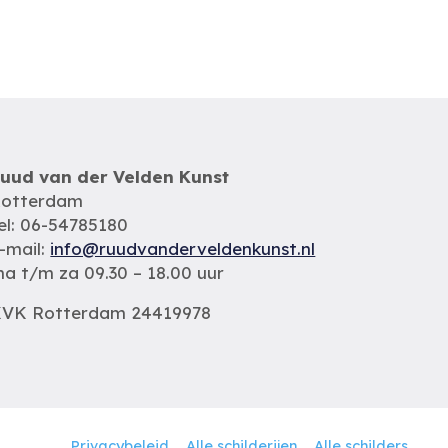
uud van der Velden Kunst
otterdam
el: 06-54785180
-mail:
info@ruudvanderveldenkunst.nl
a t/m za 09.30 – 18.00 uur
VK Rotterdam 24419978
Privacybeleid
Alle schilderijen
Alle schilders