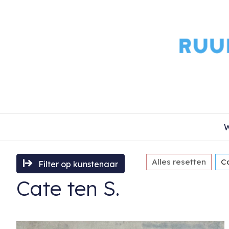
W
Alles resetten
Ca
Filter op kunstenaar
Cate ten S.