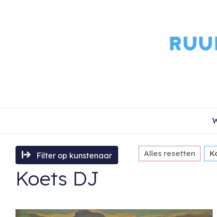
W
Alles resetten
K
Filter op kunstenaar
Koets DJ