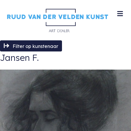
M
Filter op kunstenaar
Jansen F.