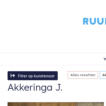
W
Alles resetten
A
Filter op kunstenaar
Akkeringa J.