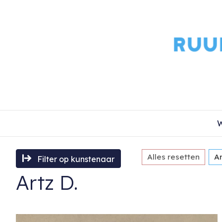
W
Alles resetten
Ar
Filter op kunstenaar
Artz D.