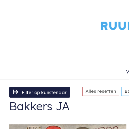
W
Alles resetten
B
Filter op kunstenaar
Bakkers JA