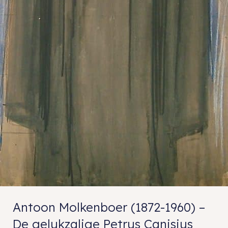
Antoon Molkenboer (1872-1960) –
De gelukzalige Petrus Canisius