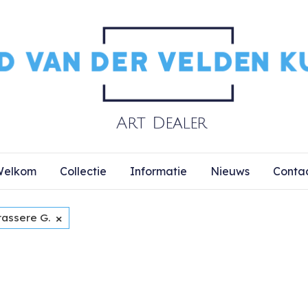
elkom
Collectie
Informatie
Nieuws
Conta
×
rassere G.