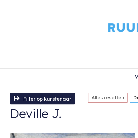
W
Alles resetten
De
Filter op kunstenaar
Deville J.