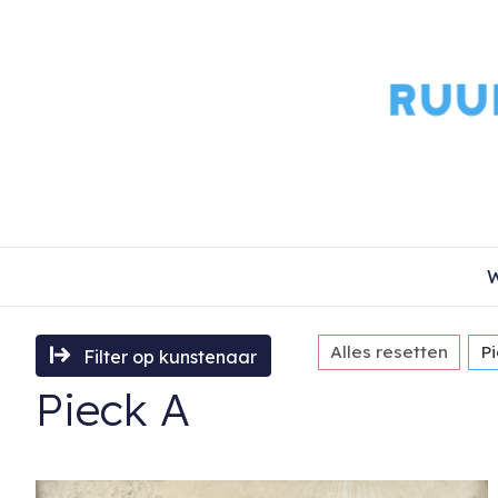
W
Alles resetten
P
Filter op kunstenaar
Pieck A