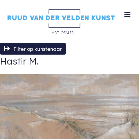
M
Filter op kunstenaar
Hastir M.