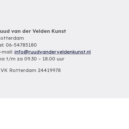
uud van der Velden Kunst
otterdam
el: 06-54785180
-mail:
info@ruudvanderveldenkunst.nl
a t/m za 09.30 – 18.00 uur
VK Rotterdam 24419978
Privacybeleid
Alle schilderijen
Alle schilders