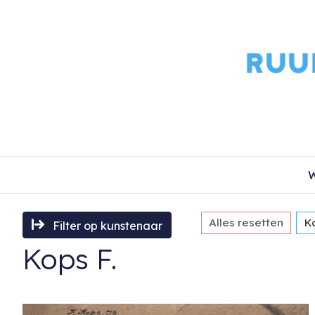
W
Alles resetten
K
Filter op kunstenaar
Kops F.