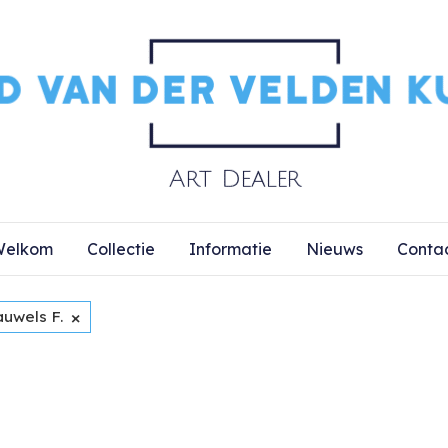
elkom
Collectie
Informatie
Nieuws
Conta
×
auwels F.