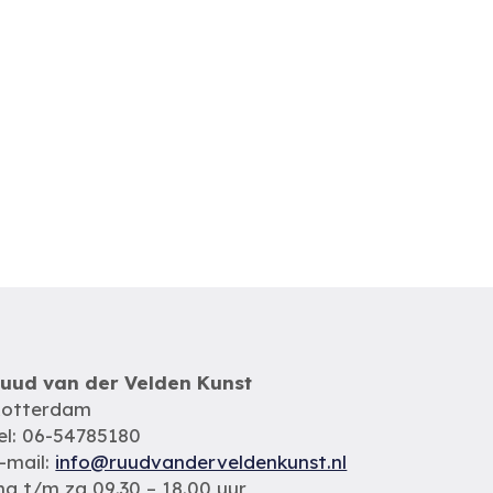
uud van der Velden Kunst
otterdam
el: 06-54785180
-mail:
info@ruudvanderveldenkunst.nl
a t/m za 09.30 – 18.00 uur