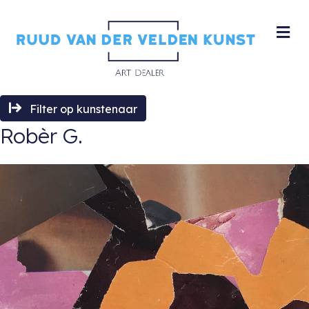
M
Filter op kunstenaar
Robèr G.