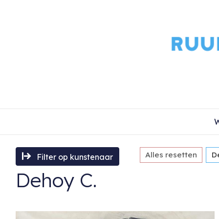
W
Alles resetten
D
Filter op kunstenaar
Dehoy C.