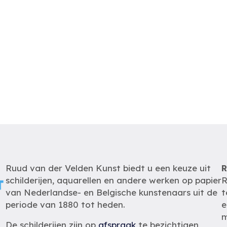
Ruud van der Velden Kunst biedt u een keuze uit
R
schilderijen, aquarellen en andere werken op papier
R
van Nederlandse- en Belgische kunstenaars uit de
t
periode van 1880 tot heden.
e
m
De schilderijen zijn op
afspraak
te bezichtigen