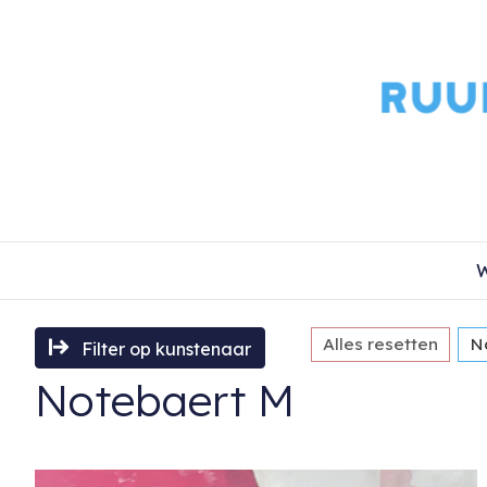
W
Alles resetten
N
Filter op kunstenaar
Notebaert M