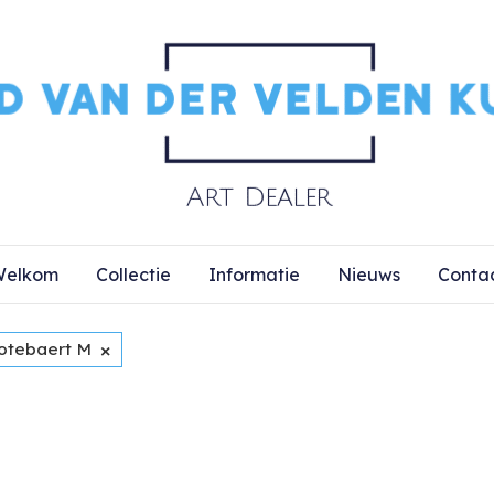
elkom
Collectie
Informatie
Nieuws
Conta
×
otebaert M