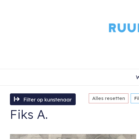
W
Alles resetten
Fi
Filter op kunstenaar
Fiks A.