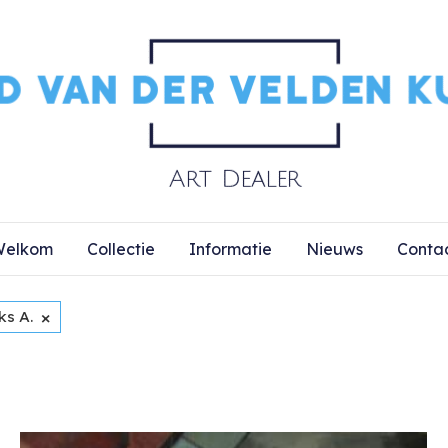
elkom
Collectie
Informatie
Nieuws
Conta
×
ks A.