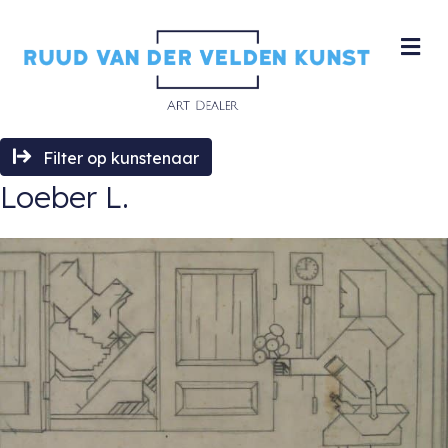
M
Filter op kunstenaar
Loeber L.