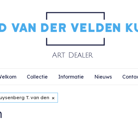
elkom
Collectie
Informatie
Nieuws
Conta
×
uysenberg T. van den
n