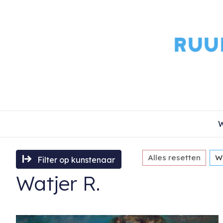
W
Alles resetten
Wa
Filter op kunstenaar
Watjer R.