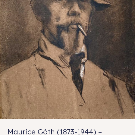
Maurice Góth (1873-1944) –