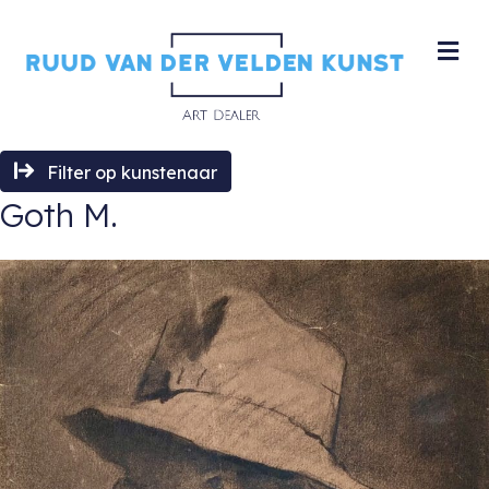
M
Filter op kunstenaar
Goth M.