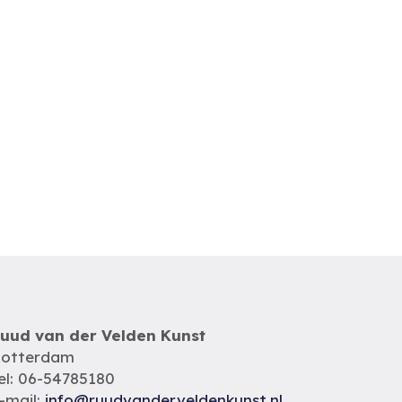
uud van der Velden Kunst
otterdam
el: 06-54785180
-mail:
info@ruudvanderveldenkunst.nl