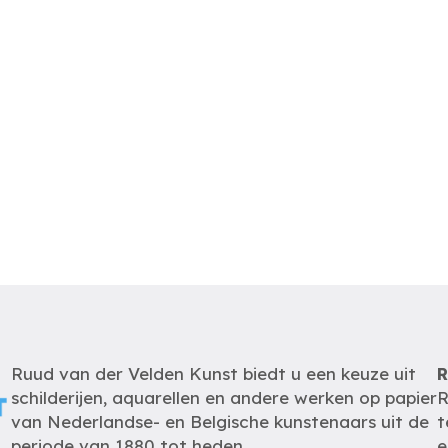
Ruud van der Velden Kunst biedt u een keuze uit
R
schilderijen, aquarellen en andere werken op papier
R
van Nederlandse- en Belgische kunstenaars uit de
t
periode van 1880 tot heden.
e