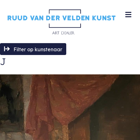
M
Filter op kunstenaar
J