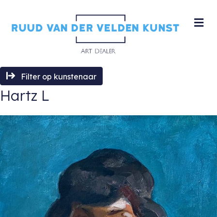
M
Filter op kunstenaar
Hartz L