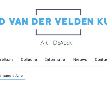
elkom
Collectie
Informatie
Nieuws
Conta
×
elaunois A.