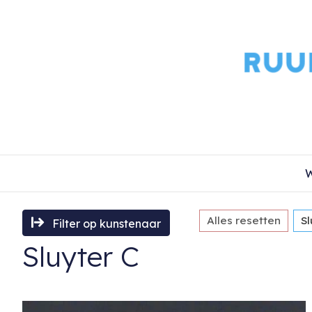
W
Alles resetten
Sl
Filter op kunstenaar
Sluyter C