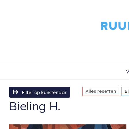
W
Alles resetten
Bi
Filter op kunstenaar
Bieling H.