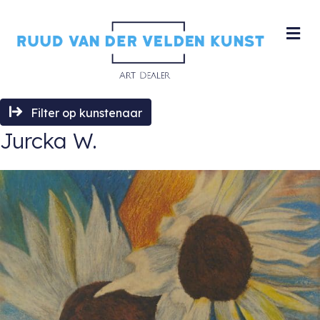
M
Filter op kunstenaar
Jurcka W.