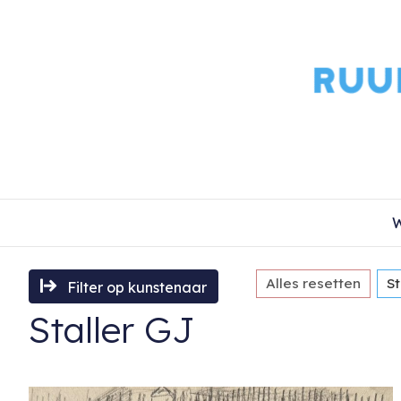
W
Alles resetten
St
Filter op kunstenaar
Staller GJ