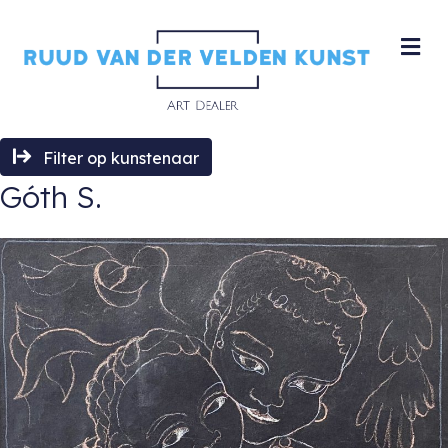
M
Filter op kunstenaar
Góth S.