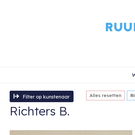
W
Alles resetten
Ri
Filter op kunstenaar
Richters B.