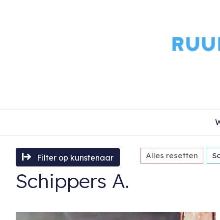
W
Alles resetten
Sc
Filter op kunstenaar
Schippers A.