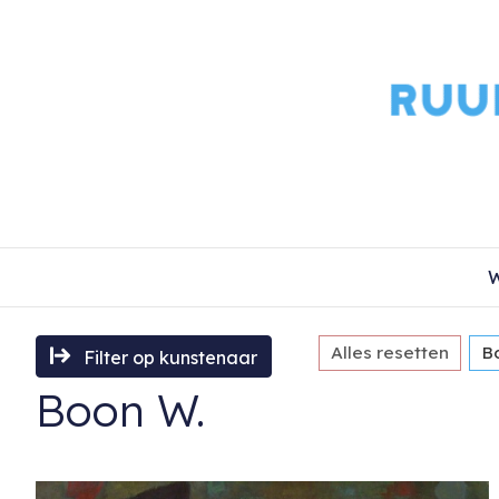
W
Alles resetten
B
Filter op kunstenaar
Boon W.