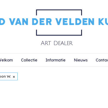
elkom
Collectie
Informatie
Nieuws
Conta
×
oon W.